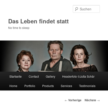
Such
Das Leben findet statt
No time to sleep
Hauptmenü
Startseite
Contact
Gallery
Headerfoto ©Jutta Schär
Zum Inhalt wechseln
Home
Portfolio
Products
Services
Testimonials
Artikelnavigation
←
Vorherige
Nächste
→