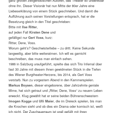
ganz großen zeitgenösischen Autoren, das Theater ist undenkbar
ohne ihn. Dieser Visionär hat nun Mitte der 80er Jahre eine
Liebeserklärung von einem Stück geschrieben. Und damit die
Aufführung auch seinen Vorstellungen entsprach, hat er die
Besetzung gleich in den Titel geschrieben:
Bitte mit
Ilse Ritter
,
auf jeden Fall
Kirsten Dene
und
gefälligst nur
Gert Voss
, kurz:
Ritter, Dene, Voss.
Worum geht’s? Geschwisterliebe – zu dritt. Keine Sekunde
langweilig, aber bitte weiteratmen. Ich will es garnicht
beschreiben, das muss man einfach sehen.
1986 in Salzburg uraufgeführt, spielte das sich Trio Infernal über
fast 30 Jahre mit diesem ihnen gewidmeten Stück in die Tiefen
des Wiener Burgtheater-Herzens, bis 2014, als Gert Voss
verstarb. Nun zu vorgestern Abend in den Kammerspielen.
Markus Boysen
, dieser eingeborene, über Jahrzehnte geniale
Mime, hat sich getraut und „Ritter, Dene, Voss“ zu neuem Leben
erweckt. Klug gewählt hat er seine beiden Bühnenschwestern
Imogen Kogge
und
Ulli Maier
, die im Dreieck spielen, bis man
die Knochen sieht und ob dies ein Drama oder komisch ist, weiß
ich nicht. Der Zuschauerraum ist prall gefüllt mit ihren